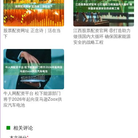
股票配资网址 正念诗｜活在当
江西股票配资官网 ⑧打造助力
下
做强国内大循环 确保国家能源
安全的战略工程
牛人网配资平台 松下能源部门
将于2026年起向亚马逊Zoox供
应汽车电池
相关评论
本文评分
*