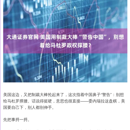
美国这边，又把制裁大棒抡起来了，这次指着中国鼻子“警告”：别想
给马杜罗撑腰。话说得挺硬，意思也很直接——委内瑞拉这盘棋，美
国要自己下，别人都别伸手。
先把事捋一捋。