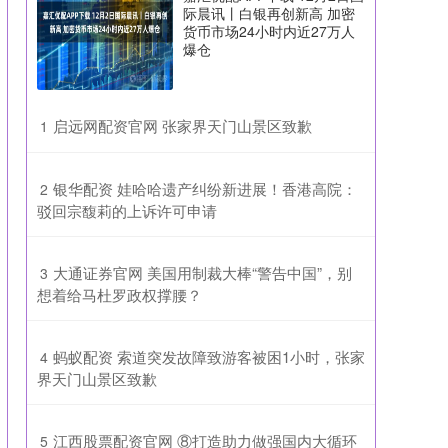
际晨讯丨白银再创新高 加密
货币市场24小时内近27万人
爆仓
​启远网配资官网 张家界天门山景区致歉
1
​银华配资 娃哈哈遗产纠纷新进展！香港高院：
2
驳回宗馥莉的上诉许可申请
​大通证券官网 美国用制裁大棒“警告中国”，别
3
想着给马杜罗政权撑腰？
​蚂蚁配资 索道突发故障致游客被困1小时，张家
4
界天门山景区致歉
​江西股票配资官网 ⑧打造助力做强国内大循环
5