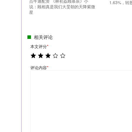
点牛通配资 《林初荔顾慕辰》小
1.63%，转
说：顾相真是我们大旻朝的天降紫微
星
相关评论
本文评分
*
评论内容
*