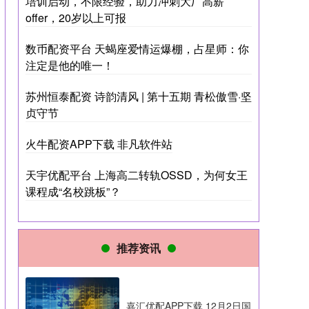
培训启动，不限经验，助力冲刺大厂高薪
offer，20岁以上可报
数币配资平台 天蝎座爱情运爆棚，占星师：你
注定是他的唯一！
苏州恒泰配资 诗韵清风 | 第十五期 青松傲雪·坚
贞守节
火牛配资APP下载 非凡软件站
天宇优配平台 上海高二转轨OSSD，为何女王
课程成“名校跳板”？
推荐资讯
嘉汇优配APP下载 12月2日国