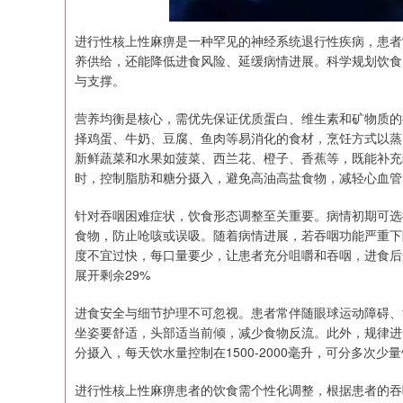
进行性核上性麻痹是一种罕见的神经系统退行性疾病，患者
养供给，还能降低进食风险、延缓病情进展。科学规划饮食
与支撑。
营养均衡是核心，需优先保证优质蛋白、维生素和矿物质的
择鸡蛋、牛奶、豆腐、鱼肉等易消化的食材，烹饪方式以蒸
新鲜蔬菜和水果如菠菜、西兰花、橙子、香蕉等，既能补充
时，控制脂肪和糖分摄入，避免高油高盐食物，减轻心血管
针对吞咽困难症状，饮食形态调整至关重要。病情初期可选
食物，防止呛咳或误吸。随着病情进展，若吞咽功能严重下
度不宜过快，每口量要少，让患者充分咀嚼和吞咽，进食后
展开剩余29%
进食安全与细节护理不可忽视。患者常伴随眼球运动障碍、
坐姿要舒适，头部适当前倾，减少食物反流。此外，规律进
分摄入，每天饮水量控制在1500-2000毫升，可分多次少
进行性核上性麻痹患者的饮食需个性化调整，根据患者的吞