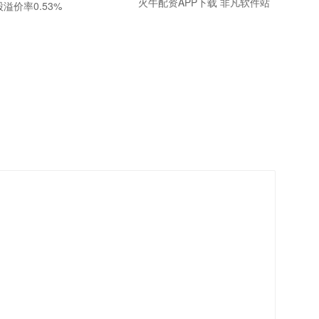
火牛配资APP下载 非凡软件站
股溢价率0.53%