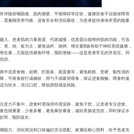
常伴随吞咽困难、肌肉僵硬、平衡障碍等症状，健康饮食不仅能保障营
，需兼顾营养均衡、进食安全和消化吸收，为患者提供身体所需的能量
摄入。患者肌肉力量衰退、代谢减慢，优质蛋白能维持肌肉功能，可选
、煮、炖、烩为主，避免油炸、烧烤。维生素B族有助于神经系统健康，
维生素，又能提供膳食纤维，预防便秘——这是患者常见的并发症。同
负担。
择半流质食物，如粥、烂面条、蒸蛋羹等，避免粗糙、坚硬、黏性强的
降，可将食材打成糊状，用勺子或吸管喂食，保证进食顺畅。喂食时速
适当饮水，清洁口腔，降低肺部感染风险。
注意力不集中，进食时需保持环境安静，避免干扰，让患者专注进食。
食也很重要，少食多餐，避免暴饮暴食，减轻胃肠道负担，同时保证水
量饮用，预防脱水。
咽能力、消化情况和口味偏好灵活搭配。家属应耐心照料，给予患者充