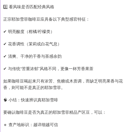
3️⃣ 看风味是否匹配经典风格
正宗耶加雪菲咖啡豆应具备以下典型感官特征：
✔ 明亮酸度（柑橘/柠檬类）
✔ 花香调性（茉莉或白花气息）
✔ 清爽、干净的干香与茶感余韵
✔ 与传统“苦重浓郁”风格不同，更像一杯芳香果茶
如果咖啡豆喝起来只有浓苦、焦糖或木质调，而缺乏明亮果香与花
香，则可能不是真正的耶加雪菲。
🧠 小结：快速辨识真耶加雪啡
要确认咖啡豆是否为真正的耶加雪菲精品产区豆，可以：
🔹 查产地标识：越详细越可信