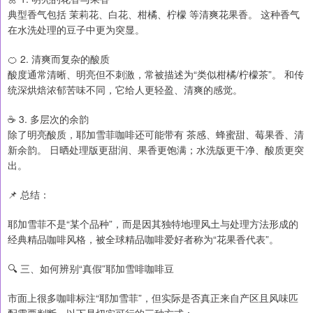
典型香气包括 茉莉花、白花、柑橘、柠檬 等清爽花果香。 这种香气
在水洗处理的豆子中更为突显。
🍊 2. 清爽而复杂的酸质
酸度通常清晰、明亮但不刺激，常被描述为“类似柑橘/柠檬茶”。 和传
统深烘焙浓郁苦味不同，它给人更轻盈、清爽的感觉。
☕ 3. 多层次的余韵
除了明亮酸质，耶加雪菲咖啡还可能带有 茶感、蜂蜜甜、莓果香、清
新余韵。 日晒处理版更甜润、果香更饱满；水洗版更干净、酸质更突
出。
📌 总结：
耶加雪菲不是“某个品种”，而是因其独特地理风土与处理方法形成的
经典精品咖啡风格，被全球精品咖啡爱好者称为“花果香代表”。
🔍 三、如何辨别“真假”耶加雪啡咖啡豆
市面上很多咖啡标注“耶加雪菲”，但实际是否真正来自产区且风味匹
配需要判断。以下是切实可行的三种方式：