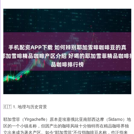
🇪🇹 1. 地理与历史背景
耶加雪菲（Yirgacheffe）原本是埃塞俄比亚南部西达摩（Sidamo）地
区的一个小镇名称，但因产出的咖啡风味十分独特而在精品咖啡界独
立出来成为著名产区。如今“耶加雪菲”不仅指咖啡豆名称，也泛指来