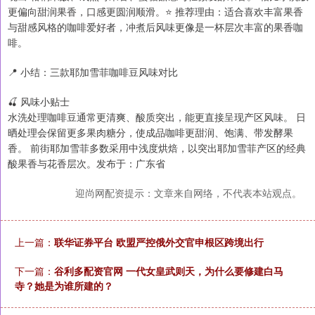
更偏向甜润果香，口感更圆润顺滑。⭐ 推荐理由：适合喜欢丰富果香
与甜感风格的咖啡爱好者，冲煮后风味更像是一杯层次丰富的果香咖
啡。
📍 小结：三款耶加雪菲咖啡豆风味对比
🍒 风味小贴士
水洗处理咖啡豆通常更清爽、酸质突出，能更直接呈现产区风味。 日
晒处理会保留更多果肉糖分，使成品咖啡更甜润、饱满、带发酵果
香。 前街耶加雪菲多数采用中浅度烘焙，以突出耶加雪菲产区的经典
酸果香与花香层次。发布于：广东省
迎尚网配资提示：文章来自网络，不代表本站观点。
上一篇：
联华证券平台 欧盟严控俄外交官申根区跨境出行
下一篇：
谷利多配资官网 一代女皇武则天，为什么要修建白马
寺？她是为谁所建的？