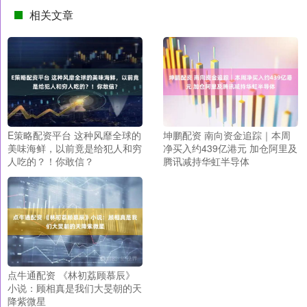
相关文章
E策略配资平台 这种风靡全球的
坤鹏配资 南向资金追踪｜本周
美味海鲜，以前竟是给犯人和穷
净买入约439亿港元 加仓阿里及
人吃的？！你敢信？
腾讯减持华虹半导体
点牛通配资 《林初荔顾慕辰》
小说：顾相真是我们大旻朝的天
降紫微星