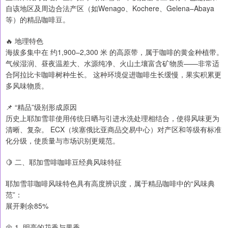
自该地区及周边合法产区（如Wenago、Kochere、Gelena–Abaya
等）的精品咖啡豆。
🔥 地理特色
海拔多集中在 约1,900–2,300 米 的高原带，属于咖啡的黄金种植带。
气候湿润、昼夜温差大、水源纯净、火山土壤富含矿物质——非常适
合阿拉比卡咖啡树种生长。 这种环境促进咖啡生长缓慢，果实积累更
多风味物质。
📌 “精品”级别形成原因
历史上耶加雪菲使用传统日晒与引进水洗处理相结合，使得风味更为
清晰、复杂。 ECX（埃塞俄比亚商品交易中心）对产区和等级有标准
化分级，使质量与市场识别更规范。
🍋 二、耶加雪啡咖啡豆经典风味特征
耶加雪菲咖啡风味特色具有高度辨识度，属于精品咖啡中的“风味典
范”：
展开剩余85%
🌼 1. 明亮的花香与果香