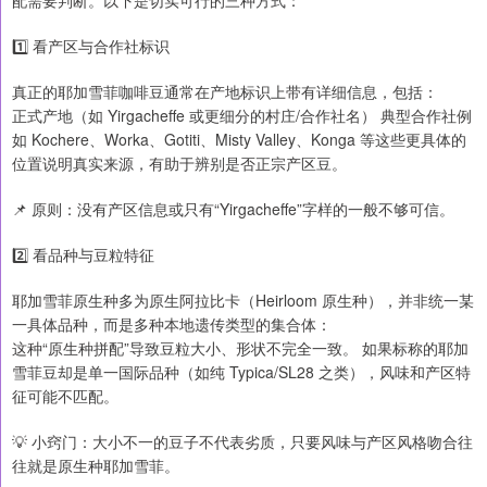
1️⃣ 看产区与合作社标识
真正的耶加雪菲咖啡豆通常在产地标识上带有详细信息，包括：
正式产地（如 Yirgacheffe 或更细分的村庄/合作社名） 典型合作社例
如 Kochere、Worka、Gotiti、Misty Valley、Konga 等这些更具体的
位置说明真实来源，有助于辨别是否正宗产区豆。
📌 原则：没有产区信息或只有“Yirgacheffe”字样的一般不够可信。
2️⃣ 看品种与豆粒特征
耶加雪菲原生种多为原生阿拉比卡（Heirloom 原生种），并非统一某
一具体品种，而是多种本地遗传类型的集合体：
这种“原生种拼配”导致豆粒大小、形状不完全一致。 如果标称的耶加
雪菲豆却是单一国际品种（如纯 Typica/SL28 之类），风味和产区特
征可能不匹配。
💡 小窍门：大小不一的豆子不代表劣质，只要风味与产区风格吻合往
往就是原生种耶加雪菲。