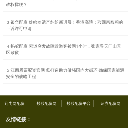
政权撑腰？
​银华配资 娃哈哈遗产纠纷新进展！香港高院：驳回宗馥莉的
3
上诉许可申请
​蚂蚁配资 索道突发故障致游客被困1小时，张家界天门山景
4
区致歉
​江西股票配资官网 ⑧打造助力做强国内大循环 确保国家能源
5
安全的战略工程
迎尚网配资
炒股配资网
炒股配资平台
证券配资网
友情链接：